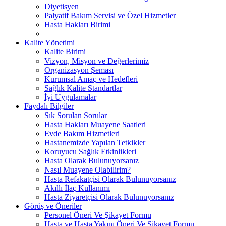
Diyetisyen
Palyatif Bakım Servisi ve Özel Hizmetler
Hasta Hakları Birimi
Kalite Yönetimi
Kalite Birimi
Vizyon, Misyon ve Değerlerimiz
Organizasyon Şeması
Kurumsal Amaç ve Hedefleri
Sağlık Kalite Standartlar
İyi Uygulamalar
Faydalı Bilgiler
Sık Sorulan Sorular
Hasta Hakları Muayene Saatleri
Evde Bakım Hizmetleri
Hastanemizde Yapılan Tetkikler
Koruyucu Sağlık Etkinlikleri
Hasta Olarak Bulunuyorsanız
Nasıl Muayene Olabilirim?
Hasta Refakatçisi Olarak Bulunuyorsanız
Akıllı İlaç Kullanımı
Hasta Ziyaretçisi Olarak Bulunuyorsanız
Görüş ve Öneriler
Personel Öneri Ve Şikayet Formu
Hasta ve Hasta Yakını Öneri Ve Şikayet Formu