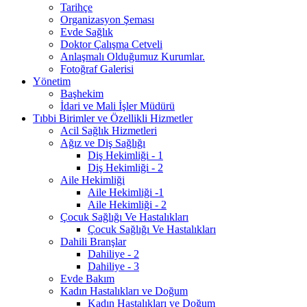
Tarihçe
Organizasyon Şeması
Evde Sağlık
Doktor Çalışma Cetveli
Anlaşmalı Olduğumuz Kurumlar.
Fotoğraf Galerisi
Yönetim
Başhekim
İdari ve Mali İşler Müdürü
Tıbbi Birimler ve Özellikli Hizmetler
Acil Sağlık Hizmetleri
Ağız ve Diş Sağlığı
Diş Hekimliği - 1
Diş Hekimliği - 2
Aile Hekimliği
Aile Hekimliği -1
Aile Hekimliği - 2
Çocuk Sağlığı Ve Hastalıkları
Çocuk Sağlığı Ve Hastalıkları
Dahili Branşlar
Dahiliye - 2
Dahiliye - 3
Evde Bakım
Kadın Hastalıkları ve Doğum
Kadın Hastalıkları ve Doğum