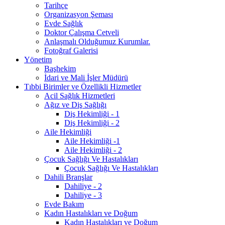
Tarihçe
Organizasyon Şeması
Evde Sağlık
Doktor Çalışma Cetveli
Anlaşmalı Olduğumuz Kurumlar.
Fotoğraf Galerisi
Yönetim
Başhekim
İdari ve Mali İşler Müdürü
Tıbbi Birimler ve Özellikli Hizmetler
Acil Sağlık Hizmetleri
Ağız ve Diş Sağlığı
Diş Hekimliği - 1
Diş Hekimliği - 2
Aile Hekimliği
Aile Hekimliği -1
Aile Hekimliği - 2
Çocuk Sağlığı Ve Hastalıkları
Çocuk Sağlığı Ve Hastalıkları
Dahili Branşlar
Dahiliye - 2
Dahiliye - 3
Evde Bakım
Kadın Hastalıkları ve Doğum
Kadın Hastalıkları ve Doğum