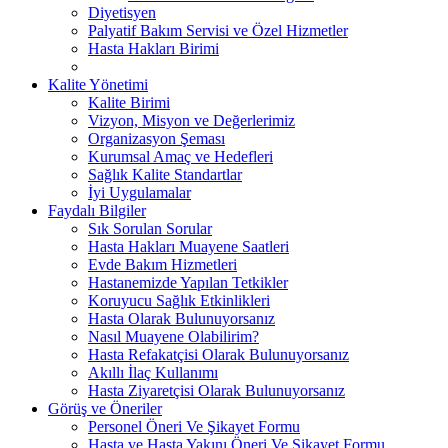
Diyetisyen
Palyatif Bakım Servisi ve Özel Hizmetler
Hasta Hakları Birimi
Kalite Yönetimi
Kalite Birimi
Vizyon, Misyon ve Değerlerimiz
Organizasyon Şeması
Kurumsal Amaç ve Hedefleri
Sağlık Kalite Standartlar
İyi Uygulamalar
Faydalı Bilgiler
Sık Sorulan Sorular
Hasta Hakları Muayene Saatleri
Evde Bakım Hizmetleri
Hastanemizde Yapılan Tetkikler
Koruyucu Sağlık Etkinlikleri
Hasta Olarak Bulunuyorsanız
Nasıl Muayene Olabilirim?
Hasta Refakatçisi Olarak Bulunuyorsanız
Akıllı İlaç Kullanımı
Hasta Ziyaretçisi Olarak Bulunuyorsanız
Görüş ve Öneriler
Personel Öneri Ve Şikayet Formu
Hasta ve Hasta Yakını Öneri Ve Şikayet Formu