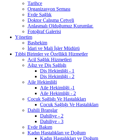
Tarihçe
Organizasyon Şeması
Evde Sağlık
Doktor Çalışma Cetveli
Anlaşmalı Olduğumuz Kurumlar.
Fotoğraf Galerisi
Yönetim
Başhekim
İdari ve Mali İşler Müdürü
Tıbbi Birimler ve Özellikli Hizmetler
Acil Sağlık Hizmetleri
Ağız ve Diş Sağlığı
Diş Hekimliği - 1
Diş Hekimliği - 2
Aile Hekimliği
Aile Hekimliği -1
Aile Hekimliği - 2
Çocuk Sağlığı Ve Hastalıkları
Çocuk Sağlığı Ve Hastalıkları
Dahili Branşlar
Dahiliye - 2
Dahiliye - 3
Evde Bakım
Kadın Hastalıkları ve Doğum
Kadın Hastalıkları ve Doğum