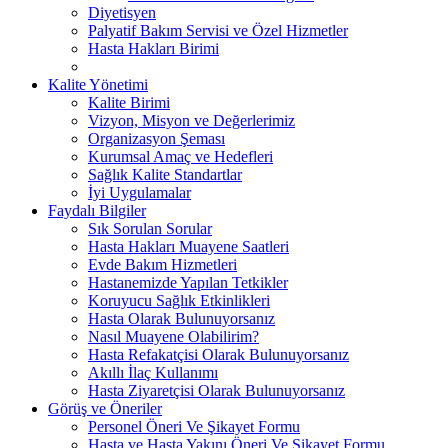
Diyetisyen
Palyatif Bakım Servisi ve Özel Hizmetler
Hasta Hakları Birimi
Kalite Yönetimi
Kalite Birimi
Vizyon, Misyon ve Değerlerimiz
Organizasyon Şeması
Kurumsal Amaç ve Hedefleri
Sağlık Kalite Standartlar
İyi Uygulamalar
Faydalı Bilgiler
Sık Sorulan Sorular
Hasta Hakları Muayene Saatleri
Evde Bakım Hizmetleri
Hastanemizde Yapılan Tetkikler
Koruyucu Sağlık Etkinlikleri
Hasta Olarak Bulunuyorsanız
Nasıl Muayene Olabilirim?
Hasta Refakatçisi Olarak Bulunuyorsanız
Akıllı İlaç Kullanımı
Hasta Ziyaretçisi Olarak Bulunuyorsanız
Görüş ve Öneriler
Personel Öneri Ve Şikayet Formu
Hasta ve Hasta Yakını Öneri Ve Şikayet Formu