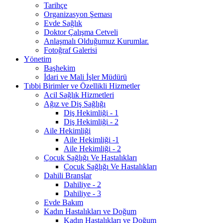
Tarihçe
Organizasyon Şeması
Evde Sağlık
Doktor Çalışma Cetveli
Anlaşmalı Olduğumuz Kurumlar.
Fotoğraf Galerisi
Yönetim
Başhekim
İdari ve Mali İşler Müdürü
Tıbbi Birimler ve Özellikli Hizmetler
Acil Sağlık Hizmetleri
Ağız ve Diş Sağlığı
Diş Hekimliği - 1
Diş Hekimliği - 2
Aile Hekimliği
Aile Hekimliği -1
Aile Hekimliği - 2
Çocuk Sağlığı Ve Hastalıkları
Çocuk Sağlığı Ve Hastalıkları
Dahili Branşlar
Dahiliye - 2
Dahiliye - 3
Evde Bakım
Kadın Hastalıkları ve Doğum
Kadın Hastalıkları ve Doğum