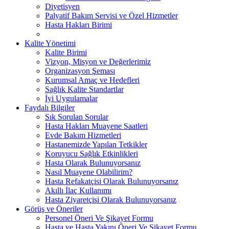
Diyetisyen
Palyatif Bakım Servisi ve Özel Hizmetler
Hasta Hakları Birimi
Kalite Yönetimi
Kalite Birimi
Vizyon, Misyon ve Değerlerimiz
Organizasyon Şeması
Kurumsal Amaç ve Hedefleri
Sağlık Kalite Standartlar
İyi Uygulamalar
Faydalı Bilgiler
Sık Sorulan Sorular
Hasta Hakları Muayene Saatleri
Evde Bakım Hizmetleri
Hastanemizde Yapılan Tetkikler
Koruyucu Sağlık Etkinlikleri
Hasta Olarak Bulunuyorsanız
Nasıl Muayene Olabilirim?
Hasta Refakatçisi Olarak Bulunuyorsanız
Akıllı İlaç Kullanımı
Hasta Ziyaretçisi Olarak Bulunuyorsanız
Görüş ve Öneriler
Personel Öneri Ve Şikayet Formu
Hasta ve Hasta Yakını Öneri Ve Şikayet Formu